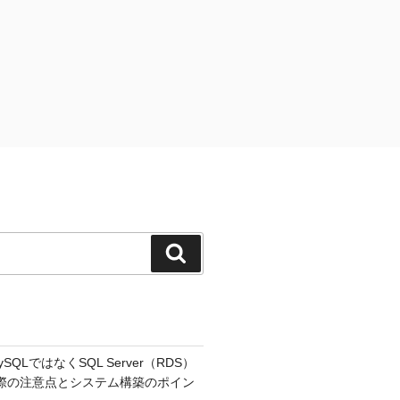
検
索
MySQLではなくSQL Server（RDS）
際の注意点とシステム構築のポイン