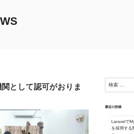
EWS
検
機関として認可がおりま
索:
最近の投稿
Laravelで
を採用する