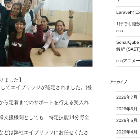
ト
Laravel
1行でも複
css
SonarQ
解析 (SAS
cssアニ
りました】
アーカイブ
関としてエイブリッジが認定されました。(登
2026年7月
から定着までのサポートを行える受入れ
2026年6月
録支援機関としても、特定技能14分野全
2026年5月
2026年4月
などは弊社エイブリッジにお任せくださ