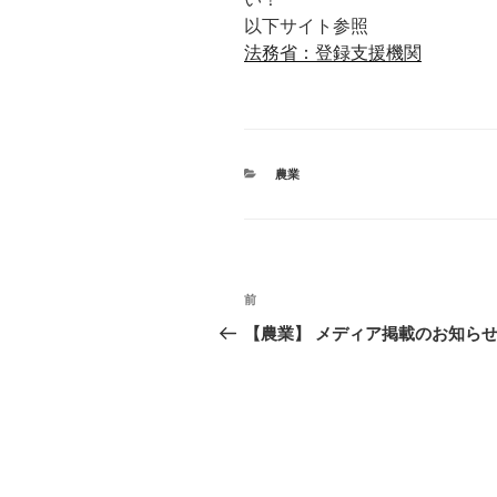
以下サイト参照
法務省：登録支援機関
カ
農業
テ
ゴ
リ
ー
投
前
過
稿
去
【農業】 メディア掲載のお知ら
の
ナ
投
ビ
稿
ゲ
ー