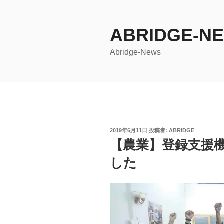
コ
ン
ABRIDGE-N
テ
ン
Abridge-News
ツ
へ
ス
キ
ッ
プ
投
2019年6月11日
投稿者:
ABRIDGE
稿
【農業】登録支援
日:
した