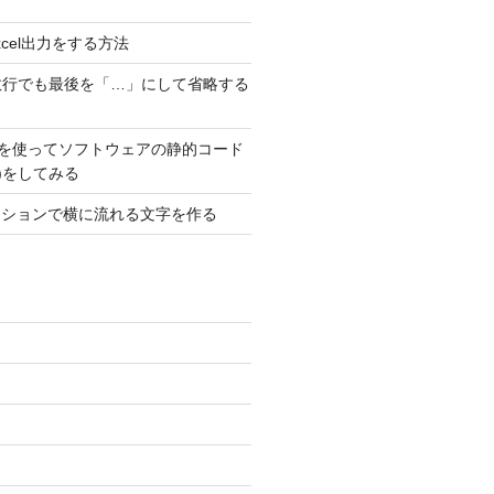
でExcel出力をする方法
数行でも最後を「…」にして省略する
ubeを使ってソフトウェアの静的コード
T)をしてみる
メーションで横に流れる文字を作る