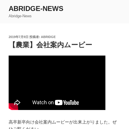
コ
ABRIDGE-NEWS
ン
Abridge-News
テ
ン
ツ
投
2019年7月9日
投稿者:
ABRIDGE
へ
稿
【農業】会社案内ムービー
ス
日:
キ
ッ
プ
高卒新卒向け会社案内ムービーが出来上がりました。ぜ
ひご覧ください。