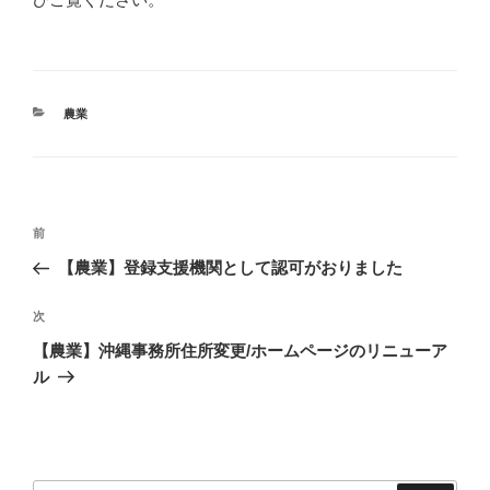
カ
農業
テ
ゴ
リ
ー
投
過
前
稿
去
【農業】登録支援機関として認可がおりました
ナ
の
ビ
投
次
次
稿
ゲ
の
【農業】沖縄事務所住所変更/ホームページのリニューア
投
ー
ル
稿
シ
ョ
ン