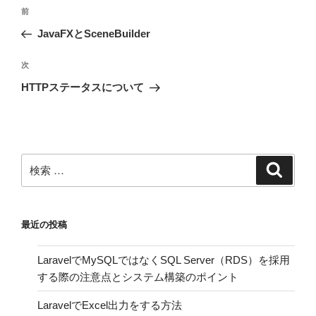
投
過
前
稿
去
JavaFXとSceneBuilder
ナ
の
ビ
投
次
次
稿
ゲ
の
HTTPステータスについて
投
ー
稿
シ
ョ
ン
検
検
索
索:
最近の投稿
LaravelでMySQLではなくSQL Server（RDS）を採用
する際の注意点とシステム構築のポイント
LaravelでExcel出力をする方法