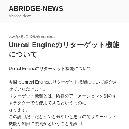
コ
ABRIDGE-NEWS
ン
Abridge-News
テ
ン
ツ
投
2024年4月9日
投稿者:
ABRIDGE
へ
稿
Unreal Engineのリターゲット機能
ス
日:
キ
について
ッ
プ
Unreal Engineのリターゲット機能について
今回はUnreal Engineのリターゲット機能について紹介さ
せていただきます。
リターゲット機能とは、既存のアニメーションを別のキ
ャラクターでも使用できるというものに
なります。
この説明だけだとピンと来ないと思うのでリターゲット
機能が如何に便利かということを説明