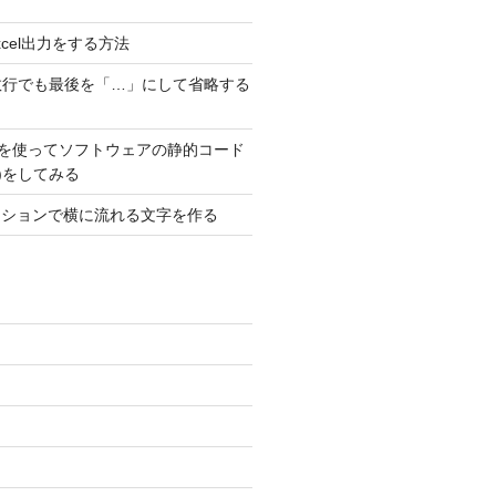
でExcel出力をする方法
数行でも最後を「…」にして省略する
ubeを使ってソフトウェアの静的コード
T)をしてみる
メーションで横に流れる文字を作る