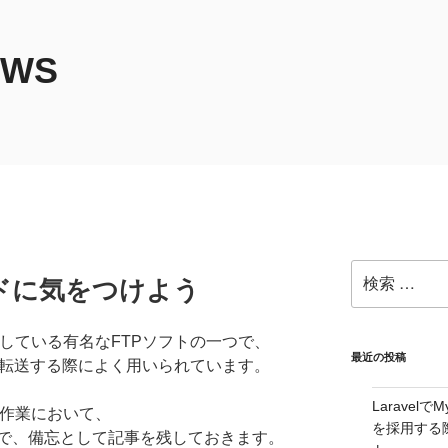
EWS
検
ードに気をつけよう
索:
及している有名なFTPソフトの一つで、
最近の投稿
タを転送する際によく用いられています。
Laravelで
た作業において、
を採用する
で、備忘として記事を残しておきます。