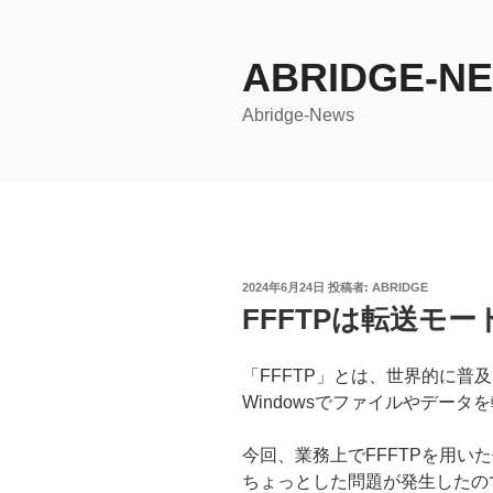
コ
ン
ABRIDGE-N
テ
ン
Abridge-News
ツ
へ
ス
キ
ッ
プ
投
2024年6月24日
投稿者:
ABRIDGE
稿
FFFTPは転送モ
日:
「FFFTP」とは、世界的に普
Windowsでファイルやデー
今回、業務上でFFFTPを用い
ちょっとした問題が発生したの