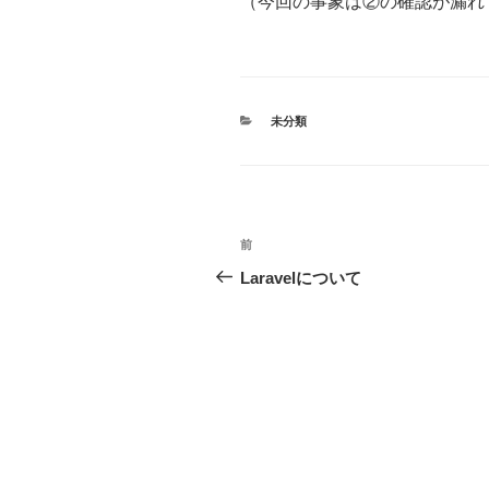
（今回の事象は②の確認が漏れ
カ
未分類
テ
ゴ
リ
ー
投
前
過
稿
去
Laravelについて
の
ナ
投
ビ
稿
ゲ
ー
シ