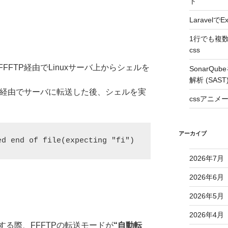
ト
Laravel
1行でも複
css
FTP経由でLinuxサーバ上からシェルを
SonarQ
解析 (SAS
P経由でサーバに転送した後、シェルを実
cssアニ
アーカイブ
ed end of file(expecting "fi")
2026年7月
2026年6月
2026年5月
2026年4月
る際、FFFTPの転送モードが
“自動転