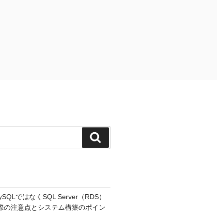
検
索
MySQLではなくSQL Server（RDS）
際の注意点とシステム構築のポイン