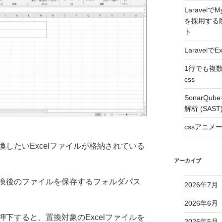
Laravelで
を採用する
ト
Laravel
1行でも複
css
SonarQ
解析 (SAS
cssアニ
したいExcelファイルが格納されている
アーカイブ
換後のファイルを保存するフォルダパス
2026年7月
2026年6月
下すると、置換対象のExcelファイルを
2026年5月