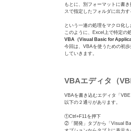
もとに、別フォーマットに書き換
スで指定したフォルダに出力す
という一連の処理をマクロ化した
このように、Excel上で特定
VBA（Visual Basic for Applic
今回は、VBAを使うための初
していきます。
VBAエディタ（V
VBAを書き込むエディタ「VBE（Vi
以下の２通りがあります。
①Ctrl+F11を押下
②「開発」タブから「Visual 
オプションからタブ上に表示さ