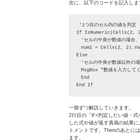
次に、以下のコードを記入しま
 '1つ目のセル内の値を判定

If IsNumeric(Cells(2, 2
　'セルの中身が数値の場合、
　num1 = Cells(2, 2).Va
Else

　'セルの中身が数値以外の場
　MsgBox "数値を入力してく
　End

End If
一個ずつ解説していきます。
2行目の「If <判定したい値・式
した式や値が返す真偽の結果に
トメントです。Thenのあとに
ます。