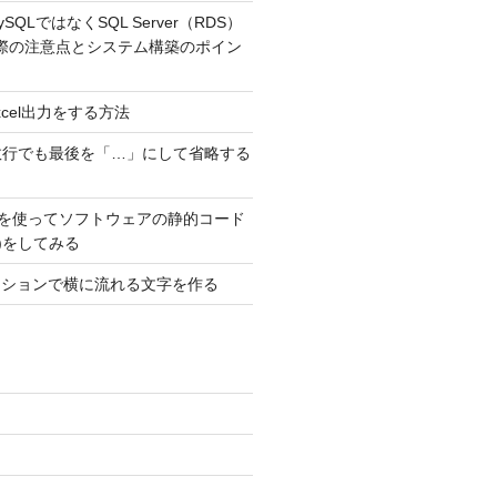
MySQLではなくSQL Server（RDS）
際の注意点とシステム構築のポイン
でExcel出力をする方法
数行でも最後を「…」にして省略する
ubeを使ってソフトウェアの静的コード
T)をしてみる
メーションで横に流れる文字を作る