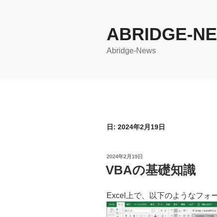
コ
ン
ABRIDGE-N
テ
ン
Abridge-News
ツ
へ
ス
キ
ッ
プ
日: 2024年2月19日
投
2024年2月19日
稿
VBAの基礎知識
日:
Excel上で、以下のようなフ