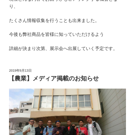
り、
たくさん情報収集を行うことも出来ました。
今後も弊社商品を皆様に知っていただけるよう
詳細が決まり次第、展示会へ出展していく予定です。
投
2019年9月13日
稿
【農業】メディア掲載のお知らせ
日: