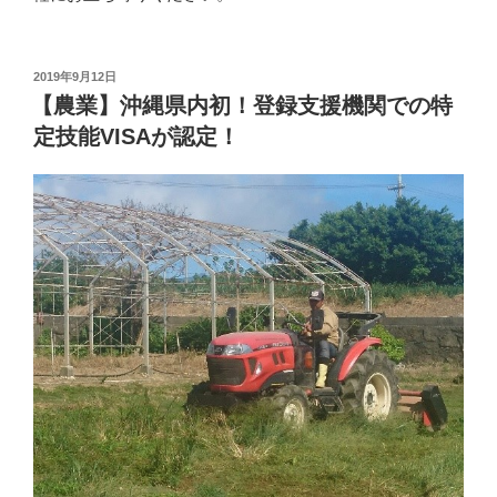
投
2019年9月12日
稿
【農業】沖縄県内初！登録支援機関での特
日:
定技能VISAが認定！