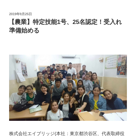
投
2019年9月25日
稿
【農業】特定技能1号、25名認定！受入れ
日:
準備始める
株式会社エイブリッジ(本社：東京都渋谷区、代表取締役