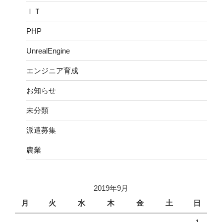
ＩＴ
PHP
UnrealEngine
エンジニア育成
お知らせ
未分類
派遣募集
農業
2019年9月
月
火
水
木
金
土
日