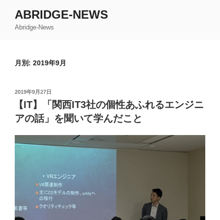
コ
ABRIDGE-NEWS
ン
Abridge-News
テ
ン
ツ
月別: 2019年9月
へ
ス
キ
投
2019年9月27日
ッ
稿
【IT】「関西IT3社の個性あふれるエンジニ
日:
プ
アの話」を聞いて学んだこと