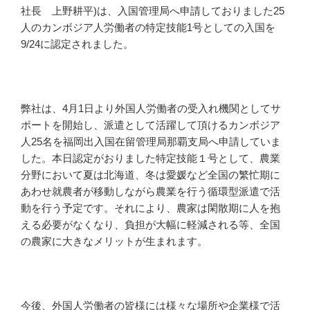
社長 上野耕平)は、入国管理局へ申請しておりました25
人のカンボジア人労働者の特定技能1号としての入国を
9/24に認定されました。
弊社は、4月1日より外国人労働者の受入れ機関としてサ
ポートを開始し、派遣として活躍して頂けるカンボジア
人25名を福岡出入国在留管理局那覇支局へ申請していま
した。本日認定がおりました特定技能１号として、農業
分野において夏は北海道、冬は愛媛など全国の繁忙期に
あわせ就農者が移動しながら農業を行う循環型派遣で活
動を行う予定です。それにより、農家は閑散期に人を抱
える必要がなくなり、負担が大幅に軽減される等、全国
の農家に大きなメリットが生まれます。
今後、外国人労働者の皆様には様々な場所や企業様で活