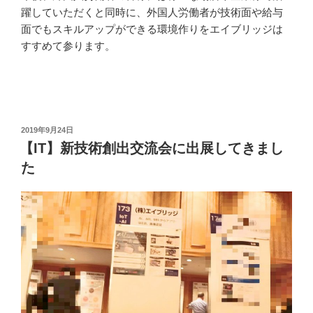
躍していただくと同時に、外国人労働者が技術面や給与
面でもスキルアップができる環境作りをエイブリッジは
すすめて参ります。
投
2019年9月24日
稿
【IT】新技術創出交流会に出展してきまし
日:
た