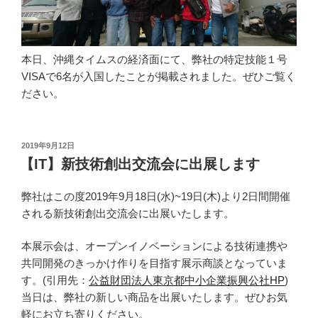
本日、沖縄タイムスの経済面にて、弊社の特定技能１号
VISAで6名が入国したことが掲載されました。ぜひご覧く
ださい。
投
2019年9月12日
稿
【IT】新技術創出交流会に出展します
日:
弊社はこの度2019年9月18日(水)~19日(木)より2日間開催
される新技術創出交流会に出展いたします。
本展示会は、オープンイノベーションによる技術連携や
共同開発のきっかけ作りを目指す展示商談となっていま
す。(引用先：
公益財団法人東京都中小企業振興公社HP
)
当日は、弊社の新しい商品を出展いたします。ぜひお気
軽にお立ち寄りください。