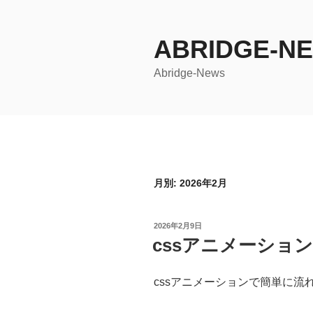
コ
ン
ABRIDGE-N
テ
ン
Abridge-News
ツ
へ
ス
キ
ッ
プ
月別: 2026年2月
投
2026年2月9日
稿
cssアニメーショ
日:
cssアニメーションで簡単に流