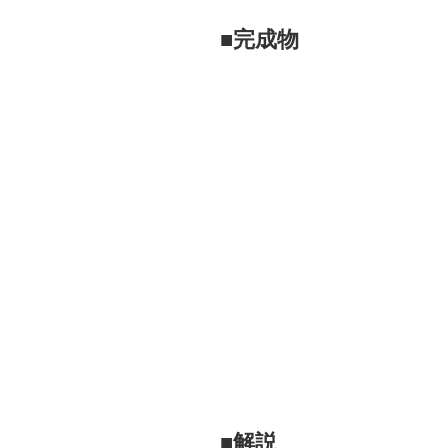
■完成物
■解説