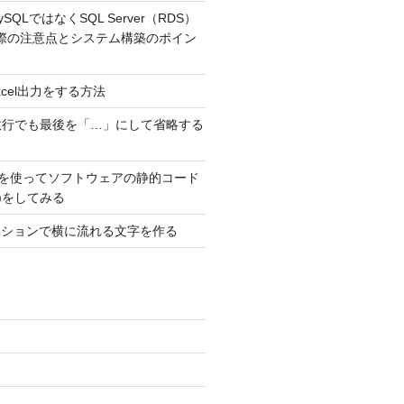
MySQLではなくSQL Server（RDS）
際の注意点とシステム構築のポイン
でExcel出力をする方法
数行でも最後を「…」にして省略する
ubeを使ってソフトウェアの静的コード
T)をしてみる
メーションで横に流れる文字を作る