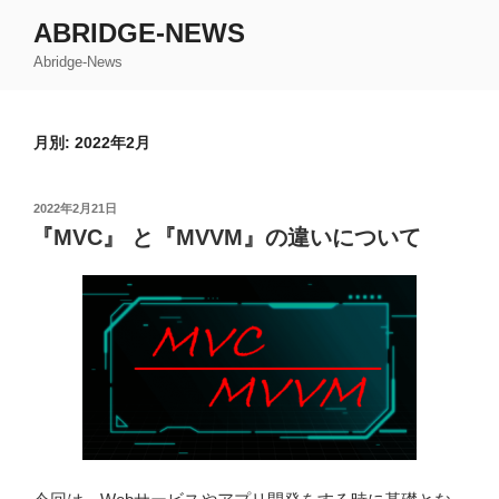
コ
ABRIDGE-NEWS
ン
Abridge-News
テ
ン
ツ
月別: 2022年2月
へ
ス
キ
投
2022年2月21日
ッ
稿
『MVC』 と『MVVM』の違いについて
日:
プ