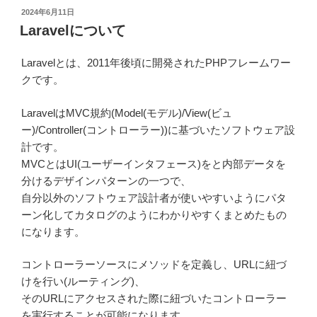
投
2024年6月11日
稿
Laravelについて
日:
Laravelとは、2011年後頃に開発されたPHPフレームワー
クです。
LaravelはMVC規約(Model(モデル)/View(ビュ
ー)/Controller(コントローラー))に基づいたソフトウェア設
計です。
MVCとはUI(ユーザーインタフェース)をと内部データを
分けるデザインパターンの一つで、
自分以外のソフトウェア設計者が使いやすいようにパタ
ーン化してカタログのようにわかりやすくまとめたもの
になります。
コントローラーソースにメソッドを定義し、URLに紐づ
けを行い(ルーティング)、
そのURLにアクセスされた際に紐づいたコントローラー
を実行することが可能になります。