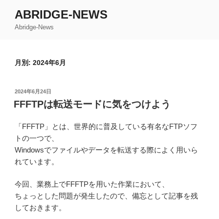
コ
ABRIDGE-NEWS
ン
Abridge-News
テ
ン
ツ
月別: 2024年6月
へ
ス
キ
投
2024年6月24日
ッ
稿
FFFTPは転送モードに気をつけよう
日:
プ
「FFFTP」とは、世界的に普及している有名なFTPソフ
トの一つで、
Windowsでファイルやデータを転送する際によく用いら
れています。
今回、業務上でFFFTPを用いた作業において、
ちょっとした問題が発生したので、備忘として記事を残
しておきます。