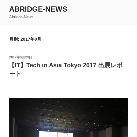
コ
ABRIDGE-NEWS
ン
Abridge-News
テ
ン
ツ
月別: 2017年9月
へ
ス
キ
投
2017年9月29日
ッ
稿
【IT】Tech in Asia Tokyo 2017 出展レポ
日:
プ
ート