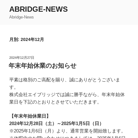
コ
ABRIDGE-NEWS
ン
Abridge-News
テ
ン
ツ
月別: 2024年12月
へ
ス
キ
投
2024年12月27日
ッ
稿
年末年始休業のお知らせ
日:
プ
平素は格別のご高配を賜り、誠にありがとうございま
す。
株式会社エイブリッジでは誠に勝手ながら、年末年始休
業日を下記のとおりとさせていただきます。
【年末年始休業日】
2024年12月28日（土）～2025年1月5日（日）
※2025年1月6日（月）より、通常営業を開始致します。