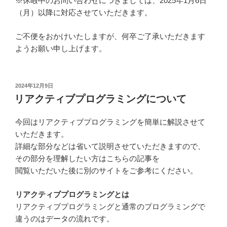
※休暇中のお問い合わせにつきましては、2025年1月6日
（月）以降に対応させていただきます。
ご不便をおかけいたしますが、何卒ご了承いただきます
ようお願い申し上げます。
投
2024年12月9日
稿
リアクティブプログラミングについて
日:
今回はリアクティブプログラミングを簡単に解説させて
いただきます。
詳細な部分などは省いて説明させていただきますので、
その部分を理解したい方はこちらの記事を
閲覧いただいた後に別のサイトをご参考にください。
リアクティブプログラミングとは
リアクティブプログラミングと通常のプログラミングで
違うのはデータの流れです。