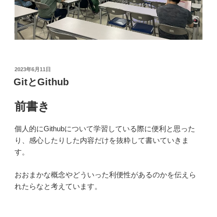
投
2023年6月11日
稿
GitとGithub
日:
前書き
個人的にGithubについて学習している際に便利と思った
り、感心したりした内容だけを抜粋して書いていきま
す。
おおまかな概念やどういった利便性があるのかを伝えら
れたらなと考えています。