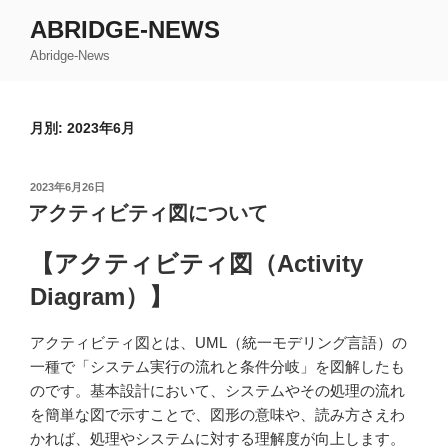
コ
ABRIDGE-NEWS
ン
Abridge-News
テ
ン
ツ
月別: 2023年6月
へ
ス
キ
投
2023年6月26日
ッ
稿
アクティビティ図について
日:
プ
【アクティビティ図（Activity
Diagram）】
アクティビティ図とは、UML（統一モデリング言語）の
一種で「システム実行の流れと条件分岐」を図解したも
のです。基本設計において、システムやその処理の流れ
を簡単な図で示すことで、図形の意味や、読み方さえわ
かれば、処理やシステムに対する理解度が向上します。