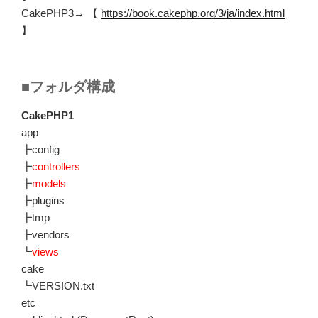
CakePHP3→ 【
https://book.cakephp.org/3/ja/index.html
】
■フォルダ構成
CakePHP1
app
┣config
┣
controllers
┣
models
┣plugins
┣tmp
┣vendors
┗
views
cake
┗VERSION.txt
etc