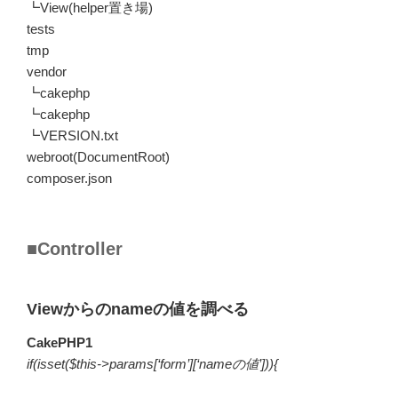
┗View(helper置き場)
tests
tmp
vendor
┗cakephp
┗cakephp
┗VERSION.txt
webroot(DocumentRoot)
composer.json
■Controller
Viewからのnameの値を調べる
CakePHP1
if(isset($this->params[‘form’][‘nameの値’])){