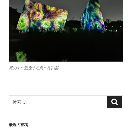
風の中の散逸する鳥の彫刻群
検
検
索
索:
最近の投稿