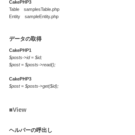
CakePHP3
Table samplesTable.php
Entity sampleEntity.php
データの取得
CakePHP1
$posts->id = $id;
$post = $posts->read();
CakePHP3
$post = $posts->get($id);
■View
ヘルパーの呼出し