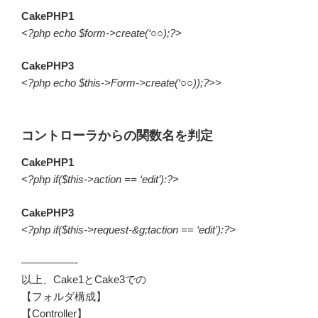
CakePHP1
<?php echo $form->create(‘○○);?>
CakePHP3
<?php echo $this->Form->create(‘○○));?>>
コントローラからの関数名を判定
CakePHP1
<?php if($this->action == ‘edit’):?>
CakePHP3
<?php if($this->request-&g;taction == ‘edit’):?>
—————-
以上、Cake1とCake3での
【フォルダ構成】
【Controller】