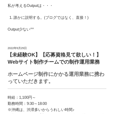
私が考えるOutputは・・・
誰かに説明する。(ブログではなく、直接！)
Output少ない^^
投
2022年9月29日
稿
【未経験OK】【応募資格見て欲しい！】
日:
Webサイト制作チームでの制作運用業務
ホームページ制作にかかる運用業務に携わ
っていただきます。
時給：1,100円～
勤務時間：9:30～18:00
※沖縄は、渋滞多いからうれしい時間♪