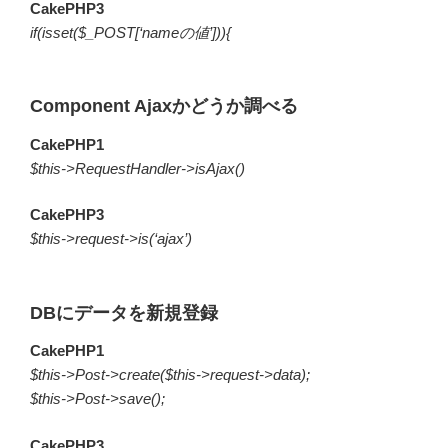
CakePHP3
if(isset($_POST[‘nameの値’])){
Component Ajaxかどうか調べる
CakePHP1
$this->RequestHandler->isAjax()
CakePHP3
$this->request->is(‘ajax’)
DBにデータを新規登録
CakePHP1
$this->Post->create($this->request->data);
$this->Post->save();
CakePHP3