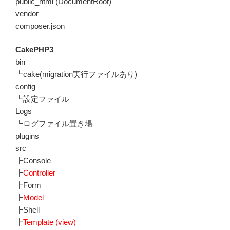
public_html (DocumentRoot)
vendor
composer.json
CakePHP3
bin
┗cake(migration実行ファイルあり)
config
┗設定ファイル
Logs
┗ログファイル置き場
plugins
src
┣Console
┣
Controller
┣Form
┣
Model
┣Shell
┣
Template (view)