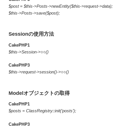
$post = $this->Posts->newEntity($this->request->data);
$this->Posts->save($post);
Sessionの使用方法
CakePHP1
$this->Session->○○()
CakePHP3
$this->request->session()->○○()
Modelオブジェクトの取得
CakePHP1
$posts = ClassRegistry::init(‘posts’);
CakePHP3