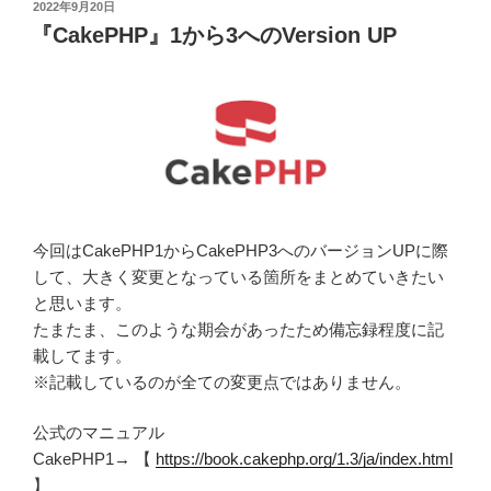
投
2022年9月20日
稿
『CakePHP』1から3へのVersion UP
日:
今回はCakePHP1からCakePHP3へのバージョンUPに際
して、大きく変更となっている箇所をまとめていきたい
と思います。
たまたま、このような期会があったため備忘録程度に記
載してます。
※記載しているのが全ての変更点ではありません。
公式のマニュアル
CakePHP1→ 【
https://book.cakephp.org/1.3/ja/index.html
】