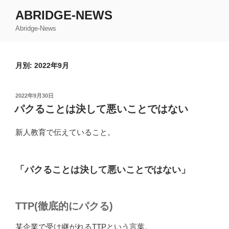
コ
ABRIDGE-NEWS
ン
Abridge-News
テ
ン
ツ
月別: 2022年9月
へ
ス
キ
投
2022年9月30日
ッ
稿
パクることは決して悪いことではない
日:
プ
新人教育で伝えていること。
「パクることは決して悪いことではない」
TTP(徹底的にパクる)
某企業で受け継がれるTTPという言葉。