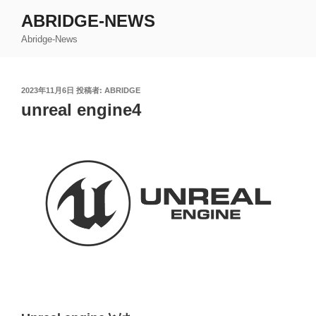
コ
ABRIDGE-NEWS
ン
Abridge-News
テ
ン
ツ
投
2023年11月6日
投稿者:
ABRIDGE
へ
稿
unreal engine4
ス
日:
キ
ッ
プ