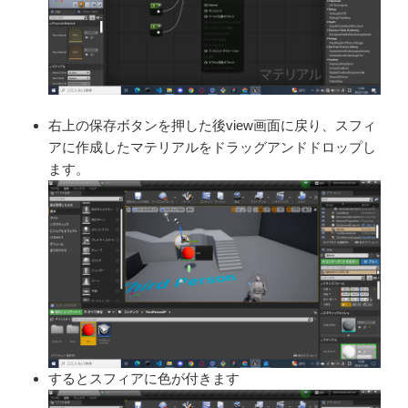
右上の保存ボタンを押した後
view画面に戻り、スフィ
アに
作成したマテリアルをドラッグ
アンドドロップし
ます。
するとスフィアに色が付きま
す