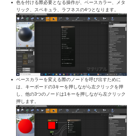
色を付ける際必要となる操作
が、ベースカラー、メタ
リック、ス
ペキュラ、ラフネスの4つとなり
ます。
ベースカラーを変える際のノー
ドを呼び出すために
は、キー
ボードの3キーを押しながら左
クリックを押
し、他の3つのノー
ドは1キーを押しながら左クリッ
ク
押します。