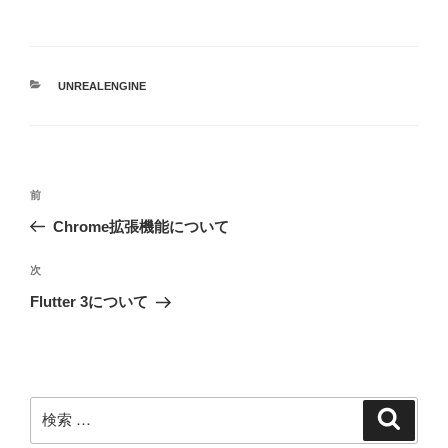
カ
UNREALENGINE
テ
ゴ
リ
ー
投
過
前
稿
去
Chrome拡張機能について
ナ
の
ビ
投
次
次
稿
ゲ
の
Flutter 3について
投
ー
稿
シ
ョ
ン
検
検
索
索: