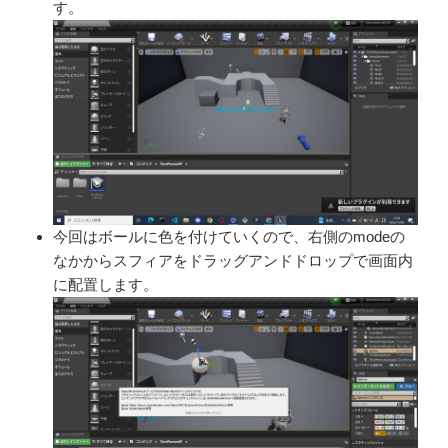
す。
今回はボールに色を付けていく
ので、右側のmodeの
なかからス
フィアをドラッグアンドドロップで
画面内
に配置します。