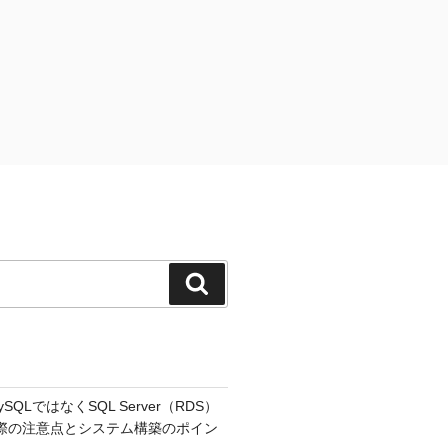
検
索
MySQLではなくSQL Server（RDS）
際の注意点とシステム構築のポイン