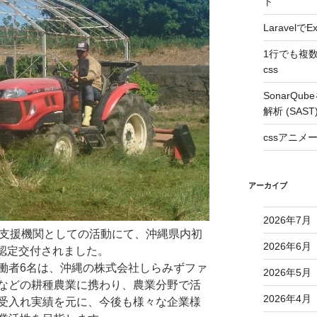
ト
Laravel
1行でも複
css
SonarQ
解析 (SAS
cssアニ
アーカイブ
2026年7月
録支援機関としての活動にて、沖縄県内初
2026年6月
が認定交付されました。
働者6名は、沖縄の株式会社しらみずファ
2026年5月
などの耕種農業に携わり、農業分野で活
2026年4月
受入れ実績を元に、今後も様々な企業様