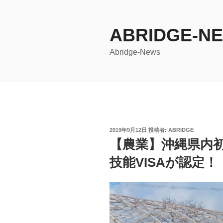
コ
ン
ABRIDGE-N
テ
ン
Abridge-News
ツ
へ
ス
キ
ッ
プ
投
2019年9月12日
投稿者:
ABRIDGE
稿
【農業】沖縄県内
日:
技能VISAが認定！