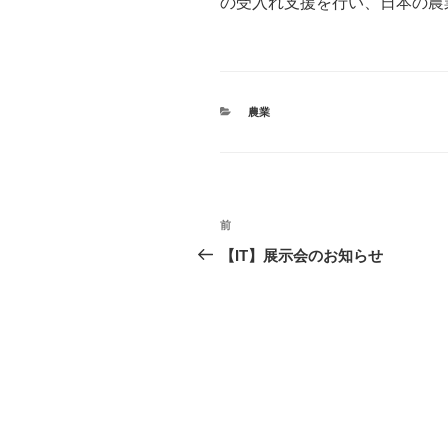
の受入れ支援を行い、日本の農
カ
農業
テ
ゴ
リ
ー
投
前
過
稿
去
【IT】展示会のお知らせ
の
ナ
投
ビ
稿
ゲ
ー
シ