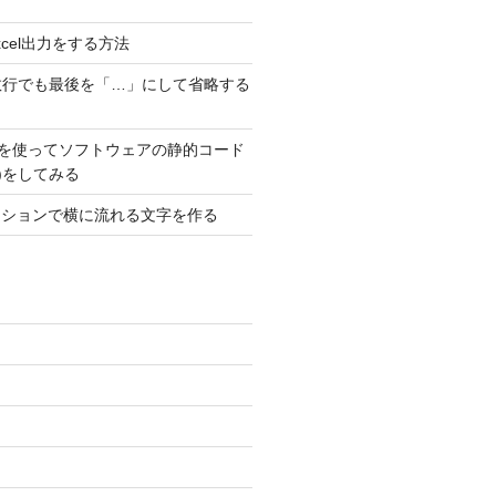
でExcel出力をする方法
数行でも最後を「…」にして省略する
ubeを使ってソフトウェアの静的コード
T)をしてみる
メーションで横に流れる文字を作る