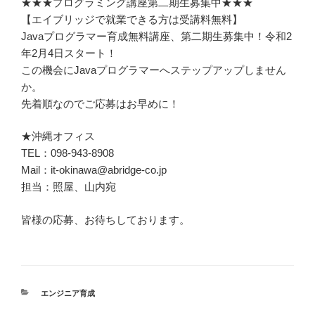
★★★プログラミング講座第二期生募集中★★★
【エイブリッジで就業できる方は受講料無料】
Javaプログラマー育成無料講座、第二期生募集中！令和2
年2月4日スタート！
この機会にJavaプログラマーへステップアップしません
か。
先着順なのでご応募はお早めに！
★沖縄オフィス
TEL：098-943-8908
Mail：it-okinawa@abridge-co.jp
担当：照屋、山内宛
皆様の応募、お待ちしております。
カ
エンジニア育成
テ