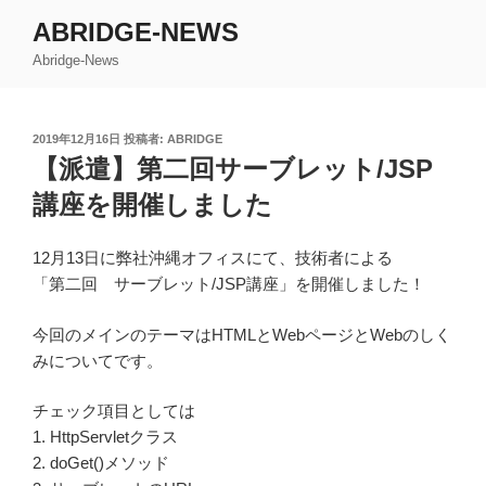
コ
ABRIDGE-NEWS
ン
Abridge-News
テ
ン
ツ
投
2019年12月16日
投稿者:
ABRIDGE
へ
稿
【派遣】第二回サーブレット/JSP
ス
日:
キ
講座を開催しました
ッ
プ
12月13日に弊社沖縄オフィスにて、技術者による
「第二回 サーブレット/JSP講座」を開催しました！
今回のメインのテーマはHTMLとWebページとWebのしく
みについてです。
チェック項目としては
1. HttpServletクラス
2. doGet()メソッド