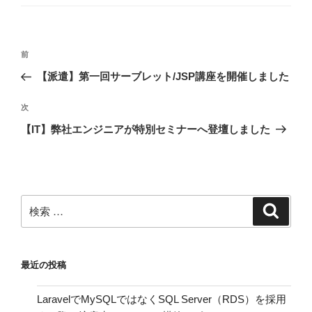
ゴ
リ
ー
投
過
前
稿
去
【派遣】第一回サーブレット/JSP講座を開催しました
ナ
の
ビ
投
次
次
稿
ゲ
の
【IT】弊社エンジニアが特別セミナーへ登壇しました
投
ー
稿
シ
ョ
ン
検
検
索
索:
最近の投稿
LaravelでMySQLではなくSQL Server（RDS）を採用