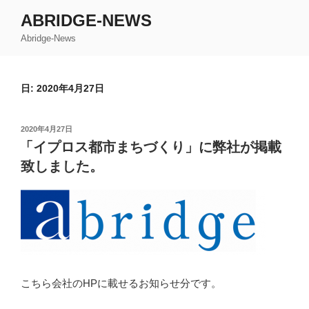
コ
ABRIDGE-NEWS
ン
Abridge-News
テ
ン
ツ
日: 2020年4月27日
へ
ス
キ
投
2020年4月27日
ッ
稿
「イプロス都市まちづくり」に弊社が掲載
日:
プ
致しました。
こちら会社のHPに載せるお知らせ分です。