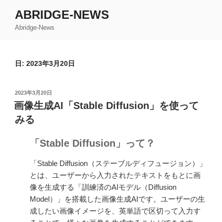
コ
ABRIDGE-NEWS
ン
Abridge-News
テ
ン
ツ
日: 2023年3月20日
へ
ス
キ
投
2023年3月20日
ッ
稿
画像生成AI「Stable Diffusion」を使って
日:
プ
みる
「Stable Diffusion」って？
「Stable Diffusion（ステーブルディフュージョン）」
とは、ユーザーから入力されたテキストをもとに画
像を生成する「訓練済のAIモデル（Diffusion
Model）」を搭載した画像生成AIです。ユーザーの生
成したい画像イメージを、英単語で区切って入力す