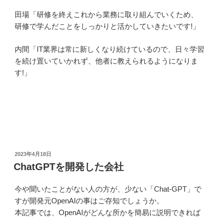
田場「研修を終えこれから業務に取り組んでいくため、
研修で学んだことをしっかりと活かしていきたいです!」
内間「IT業界は常に新しくなり続けているので、日々学習
を続け置いていかれず、他者に教えられるようになりま
す!」
投
2023年4月18日
稿
ChatGPTを開発した会社
日:
今や聞いたことがない人の方が、少ない「Chat-GPT」で
すが開発元OpenAIの事はご存知でしょうか。
本記事では、OpenAIがどんな所かを簡易に説明できれば