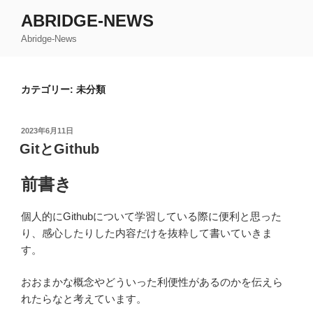
コ
ABRIDGE-NEWS
ン
Abridge-News
テ
ン
ツ
カテゴリー: 未分類
へ
ス
キ
投
2023年6月11日
ッ
稿
GitとGithub
日:
プ
前書き
個人的にGithubについて学習している際に便利と思った
り、感心したりした内容だけを抜粋して書いていきま
す。
おおまかな概念やどういった利便性があるのかを伝えら
れたらなと考えています。