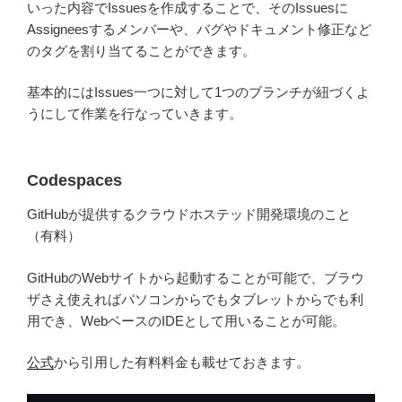
いった内容でIssuesを作成することで、そのIssuesに
Assigneesするメンバーや、バグやドキュメント修正など
のタグを割り当てることができます。
基本的にはIssues一つに対して1つのブランチが紐づくよ
うにして作業を行なっていきます。
Codespaces
GitHubが提供するクラウドホステッド開発環境のこと
（有料）
GitHubのWebサイトから起動することが可能で、ブラウ
ザさえ使えればパソコンからでもタブレットからでも利
用でき、WebベースのIDEとして用いることが可能。
公式
から引用した有料料金も載せておきます。