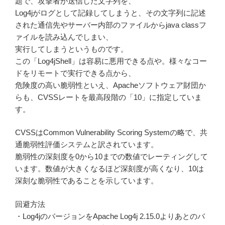
題で、攻撃者が送信した文字列を、
Log4jがログとして記録してしまうと、その文字列に記述
された通信先やサーバー内部のファイルからjava classフ
ァイルを読み込んでしまい、
実行してしまうというものです。
この「Log4jShell」は容易に悪用できる点や。様々なコー
ドをリモートで実行できる点から、
危険度の高い脆弱性といえ、Apacheソフトウェア財団か
らも、CVSSレートを最高段階の「10」に指定していま
す。
CVSSはCommon Vulnerability Scoring Systemの略で、共
通脆弱性評価システムと訳されています。
脆弱性の深刻度を0から10までの数値でレーティングして
います。数値が大きくなるほど深刻度が高くなり、10は
深刻な脆弱性であることを示しています。
回避方法
・Log4jのバージョンをApache Log4j 2.15.0よりあとのバ