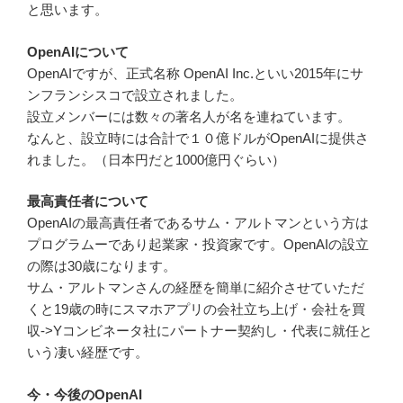
と思います。
OpenAIについて
OpenAIですが、正式名称 OpenAI Inc.といい2015年にサ
ンフランシスコで設立されました。
設立メンバーには数々の著名人が名を連ねています。
なんと、設立時には合計で１０億ドルがOpenAIに提供さ
れました。（日本円だと1000億円ぐらい）
最高責任者について
OpenAIの最高責任者であるサム・アルトマンという方は
プログラムーであり起業家・投資家です。OpenAIの設立
の際は30歳になります。
サム・アルトマンさんの経歴を簡単に紹介させていただ
くと19歳の時にスマホアプリの会社立ち上げ・会社を買
収->Yコンビネータ社にパートナー契約し・代表に就任と
いう凄い経歴です。
今・今後のOpenAI