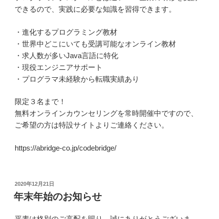
できるので、実践に必要な知識を習得できます。
・進化するプログラミング教材
・世界中どこにいても受講可能なオンライン教材
・求人数が多いJava言語に特化
・現役エンジニアサポート
・プログラマ未経験から転職実績あり
限定３名まで！
無料オンラインカウンセリングを常時開催中ですので、
ご希望の方は特設サイトよりご連絡ください。
https://abridge-co.jp/codebridge/
投
2020年12月21日
稿
年末年始のお知らせ
日:
平素は格別のご高配を賜り、誠にありがとうございま