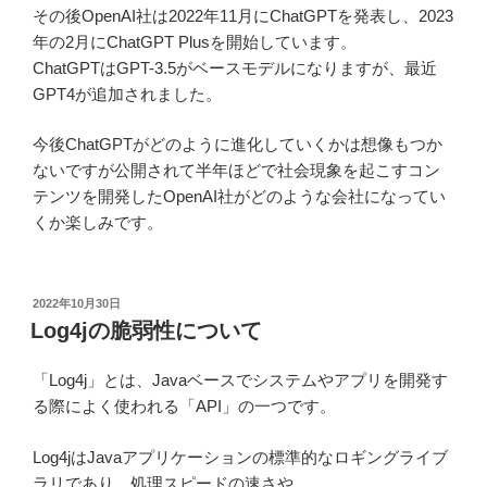
その後OpenAI社は2022年11月にChatGPTを発表し、2023
年の2月にChatGPT Plusを開始しています。
ChatGPTはGPT-3.5がベースモデルになりますが、最近
GPT4が追加されました。
今後ChatGPTがどのように進化していくかは想像もつか
ないですが公開されて半年ほどで社会現象を起こすコン
テンツを開発したOpenAI社がどのような会社になってい
くか楽しみです。
投
2022年10月30日
稿
Log4jの脆弱性について
日:
「Log4j」とは、Javaベースでシステムやアプリを開発す
る際によく使われる「API」の一つです。
Log4jはJavaアプリケーションの標準的なロギングライブ
ラリであり、処理スピードの速さや、